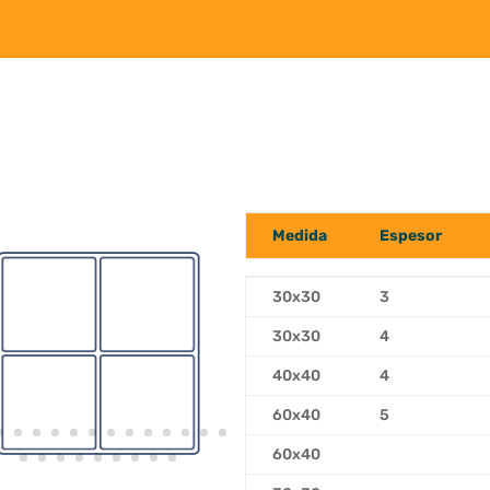
Medida
Espesor
Medida
Espesor
30x30
3
30x30
4
40x40
4
60x40
5
60x40