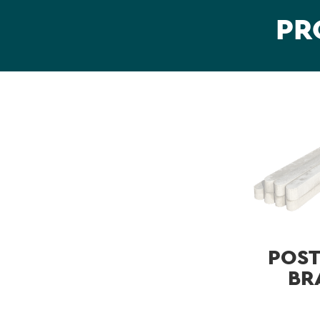
PR
POST
BR