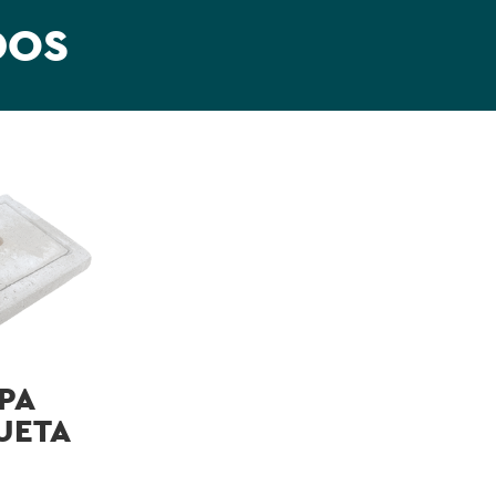
DOS
PA
UETA