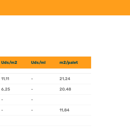
Uds/m2
Uds/ml
m2/palet
Kg/ud
Uds/m2
Uds/ml
m2/palet
Kg/ud
11,11
-
21,24
6,2
6,25
-
20,48
13,3
-
-
-
-
11,84
3,8