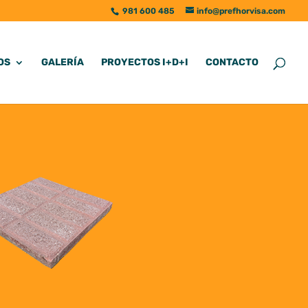
981 600 485
info@prefhorvisa.com
OS
GALERÍA
PROYECTOS I+D+I
CONTACTO