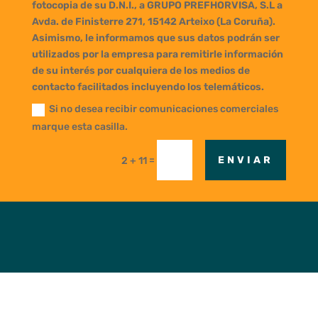
fotocopia de su D.N.I., a GRUPO PREFHORVISA, S.L a
Avda. de Finisterre 271, 15142 Arteixo (La Coruña).
Asimismo, le informamos que sus datos podrán ser
utilizados por la empresa para remitirle información
de su interés por cualquiera de los medios de
contacto facilitados incluyendo los telemáticos.
Si no desea recibir comunicaciones comerciales
marque esta casilla.
=
ENVIAR
2 + 11