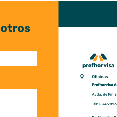
sotros

Oficinas
Prefhorvisa A
Avda. de Finis
Tél: + 34 981 