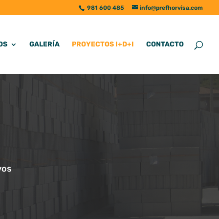
981 600 485
info@prefhorvisa.com
OS
GALERÍA
PROYECTOS I+D+I
CONTACTO
vos