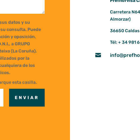
Prefhorvisa C
Carretera N64
Almorzar)
 sus datos y su
r su consulta. Puede
36650 Caldas 
ación y oposición,
Tél: + 34 981 
D.N.I., a GRUPO
teixo (La Coruña).

info@prefho
lizados por la
cualquiera de los
icos.
rque esta casilla.
ENVIAR